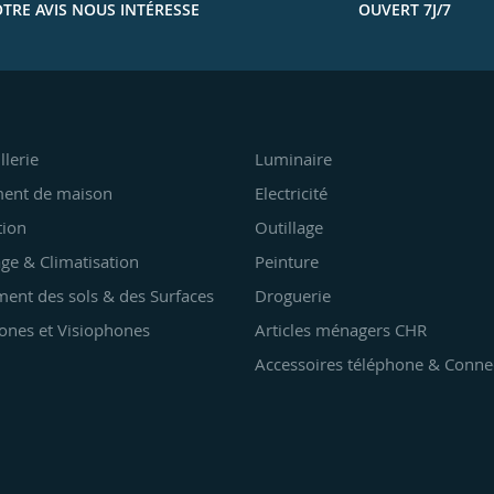
TRE AVIS NOUS INTÉRESSE
OUVERT 7J/7
llerie
Luminaire
ent de maison
Electricité
tion
Outillage
ge & Climatisation
Peinture
ent des sols & des Surfaces
Droguerie
ones et Visiophones
Articles ménagers CHR
Accessoires téléphone & Conne