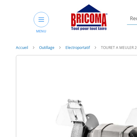
Rech
un
MENU
prod
ou
une
Accueil
Outillage
Electroportatif
TOURET A MEULER 
catég
Skip
to
the
end
of
the
images
gallery