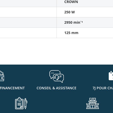
CROWN
250 W
2950 minˉ¹
125 mm
 FINANCEMENT
CONSEIL & ASSISTANCE
7J POUR CH