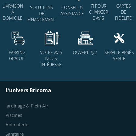
7J POUR
CARTES
LIVRAISON
SOLUTIONS
CONSEIL &
CHANGER
DE
À
DE
ASSISTANCE
D’AVIS
FIDÉLITÉ
DOMICILE
FINANCEMENT
PARKING
VOTRE AVIS
OUVERT 7J/7
SERVICE APRÈS
GRATUIT
NOUS
VENTE
INTÉRESSE
L’univers Bricoma
Jardinage & Plein Air
Piscines
Animalerie
Sanitaire