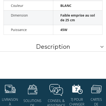
Couleur
BLANC
Dimension
Faible emprise au sol
de 25 cm
Puissance
45W
Description
7J POUR
CARTES
LIVRAISON
SOLUTIONS
CONSEIL &
CHANGER
DE
À
DE
ASSISTANCE