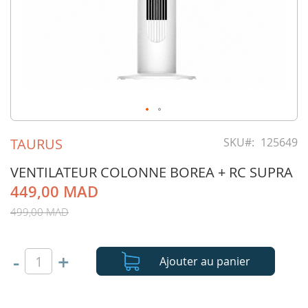
Skip
to
TAURUS
SKU
125649
the
beginning
VENTILATEUR COLONNE BOREA + RC SUPRA
of
449,00 MAD
the
images
499,00 MAD
gallery
-
+
Ajouter au panier