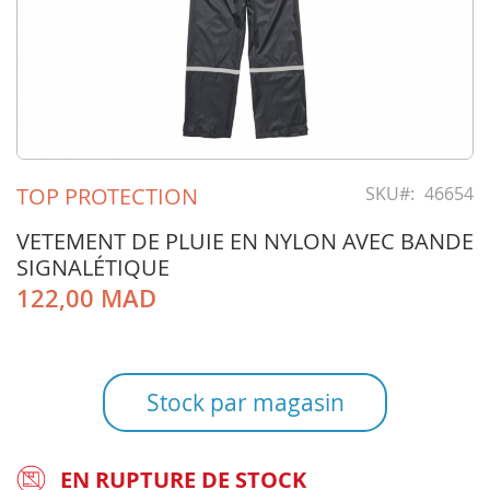
Skip
to
TOP PROTECTION
SKU
46654
the
beginning
VETEMENT DE PLUIE EN NYLON AVEC BANDE
of
SIGNALÉTIQUE
the
122,00 MAD
images
gallery
Stock par magasin
EN RUPTURE DE STOCK