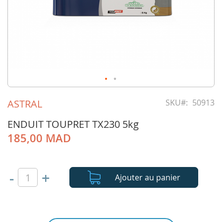
Skip
to
ASTRAL
SKU
50913
the
beginning
ENDUIT TOUPRET TX230 5kg
of
185,00 MAD
the
images
gallery
-
+
Ajouter au panier